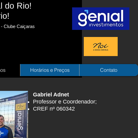
l do Rio!
io!
a - Clube Caiçaras
os
Horários e Preços
Contato
Gabriel Adnet
Professor e Coordenador
;
CREF nº 060342