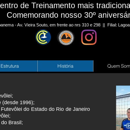
entro de Treinamento mais tradiciona
Comemorando nosso 30º aniversár
panema - Av. Vieira Souto, em frente ao nrs 310 e 298
|| Filial: Lago
Estrutura
História
Quem Som
vôlei;
e (desde 1996);
 Futevôlei do Estado do Rio de Janeiro
ôlei;
 do Brasil;